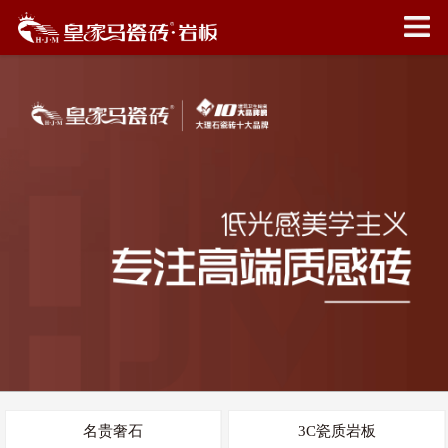
名贵奢石
3C瓷质岩板