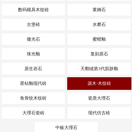
数码模具木纹砖
莱姆石
古堡砖
水磨石
微光石
蜜蜡釉
珠光釉
复刻原石
原生岩石
天鹅绒第3代肌肤釉
星钻釉现代砖
源木·木纹砖
鱼骨纹木纹砖
瓷质大理石
大理石瓷砖
现代仿古砖
中板大理石