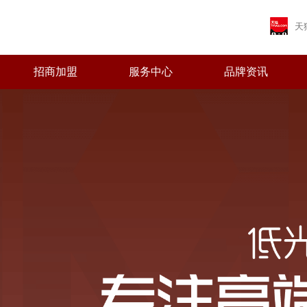
天
招商加盟
服务中心
品牌资讯
首页
关于皇家马
产品中心
招商加盟
服务中心
品牌资讯
营销网络
工程案例
品牌简介
最新推荐
加盟优势
免费预约量房
品牌资讯
全国网络
全国工程
董事长致辞
全系列产品
十大政策
优+服务
行业资讯
专卖店风采
Brand introduction
Latest Recommended
Join advantage
Free booking capacity room
News
National Network
Real estate projects
Message from the Chairman
All products
Join policy
Excellent + service
Industry News
Store style
品牌荣誉
加盟申请
人才招聘
发展历程
Brand Honors
Join application
Recruitment
Development path