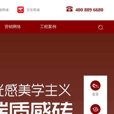
400 889 6680
猫商城
京东商城
营销网络
工程案例
企业文化
畅销产品
合作流程
经销商专区
Brand Culture
Bestsellers
Steps to join
Dealer area
联系我们
Contact us
首页