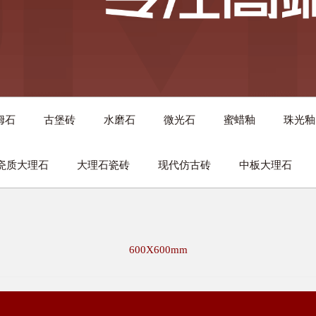
姆石
古堡砖
水磨石
微光石
蜜蜡釉
珠光釉
瓷质大理石
大理石瓷砖
现代仿古砖
中板大理石
600X600mm