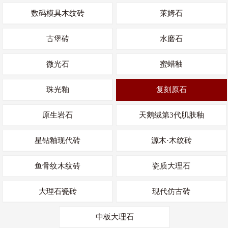
数码模具木纹砖
莱姆石
古堡砖
水磨石
微光石
蜜蜡釉
珠光釉
复刻原石
原生岩石
天鹅绒第3代肌肤釉
星钻釉现代砖
源木·木纹砖
鱼骨纹木纹砖
瓷质大理石
大理石瓷砖
现代仿古砖
中板大理石