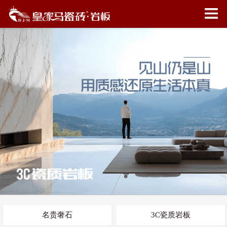
名贵奢石
3C瓷质岩板