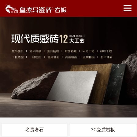
名贵奢石
3C瓷质岩板