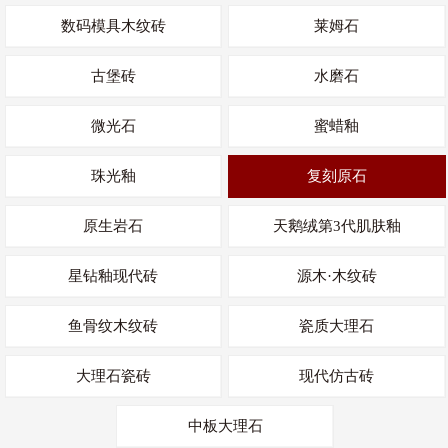
数码模具木纹砖
莱姆石
古堡砖
水磨石
微光石
蜜蜡釉
珠光釉
复刻原石
原生岩石
天鹅绒第3代肌肤釉
星钻釉现代砖
源木·木纹砖
鱼骨纹木纹砖
瓷质大理石
大理石瓷砖
现代仿古砖
中板大理石