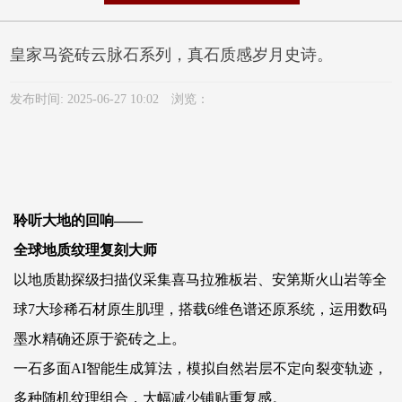
皇家马瓷砖云脉石系列，真石质感岁月史诗。
发布时间: 2025-06-27 10:02 浏览：
聆听大地的回响——
全球地质纹理复刻大师
以地质勘探级扫描仪采集喜马拉雅板岩、安第斯火山岩等全
球7大珍稀石材原生肌理，搭载6维色谱还原系统，运用数码
墨水精确还原于瓷砖之上。
一石多面AI智能生成算法，模拟自然岩层不定向裂变轨迹，
多种随机纹理组合，大幅减少铺贴重复感。