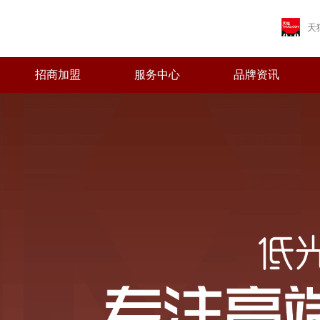
天
招商加盟
服务中心
品牌资讯
首页
关于皇家马
产品中心
招商加盟
服务中心
品牌资讯
营销网络
工程案例
品牌简介
最新推荐
加盟优势
免费预约量房
品牌资讯
全国网络
全国工程
董事长致辞
全系列产品
十大政策
优+服务
行业资讯
专卖店风采
Brand introduction
Latest Recommended
Join advantage
Free booking capacity room
News
National Network
Real estate projects
Message from the Chairman
All products
Join policy
Excellent + service
Industry News
Store style
品牌荣誉
加盟申请
人才招聘
发展历程
Brand Honors
Join application
Recruitment
Development path