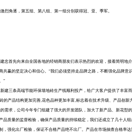
的激烈角逐，第五组、第八组、第一组分别获得冠、亚、季军。
建忠首先向来自全国各地的经销商朋友们表示热烈的欢迎，接着简明地介绍了
商共赢的坚定决心和信心。“我们必须坚持走品牌之路，不断强化品牌意
。”
3亿元新建三条高端节能环保墙地砖生产线顺利投产，给广大客户提供了丰富
家马瓷砖的产品结构更加完善,花色品种更加丰富,标志着在技术升级、产品创
型的需求，公司今年专门组建了强大的开发团队，加大了新产品、新花型
产品质量的监督检验，确保产品质量的持续稳定，我们还成立了几十人组
制，强化出厂检验，保证不合格产品绝不出厂。产品在市场抽查合格率达到